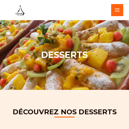
Aller
MAI
au
MEN
contenu
DESSERTS
DÉCOUVREZ NOS DESSERTS